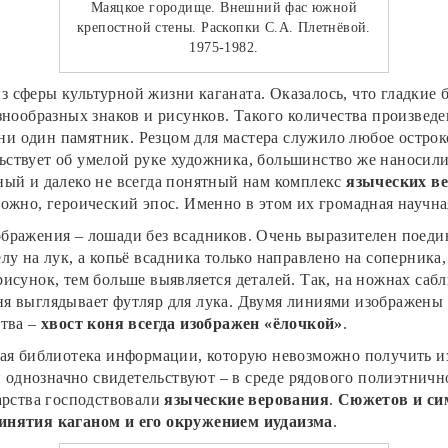
Маяцкое городище. Внешний фас южной
крепостной стены. Раскопки С.А. Плетнёвой.
1975-1982.
з сферы культурной жизни каганата. Оказалось, что гладкие
знообразных знаков и рисунков. Такого количества произвед
л ни один памятник. Резцом для мастера служило любое остр
ствует об умелой руке художника, большинство же наносил
ный и далеко не всегда понятный нам комплекс
языческих в
ожно, героический эпос. Именно в этом их громадная научна
бражения – лошади без всадников. Очень выразителен поеди
у на лук, а копьё всадника только направлено на соперника, 
исунок, тем больше выявляется деталей. Так, на ножнах саб
я выглядывает футляр для лука. Двумя линиями изображены
ства –
хвост коня всегда изображен «ёлочкой»
.
лая библиотека информации, которую невозможно получить и
однозначно свидетельствуют – в среде рядового полиэтничн
арства господствовали
языческие верования
.
Сюжетов и си
ринятия каганом и его окружением иудаизма
.