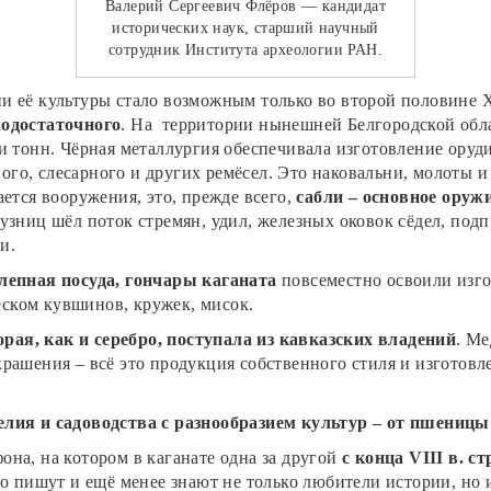
Валерий Сергеевич Флёров — кандидат
исторических наук, старший научный
сотрудник Института археологии РАН.
и её культуры стало возможным только во второй половине 
модостаточного
. На территории нынешней Белгородской обл
и тонн. Чёрная металлургия обеспечивала изготовление оруди
го, слесарного и других ремёсел. Это наковальни, молоты 
ается вооружения, это, прежде всего,
сабли – основное оруж
кузниц шёл поток стремян, удил, железных оковок сёдел, по
и.
 лепная посуда, гончары каганата
повсеместно освоили изг
ском кувшинов, кружек, мисок.
рая, как и серебро, поступала из кавказских владений
. Ме
рашения – всё это продукция собственного стиля и изготовл
елия и садоводства с разнообразием культур – от пшеницы
на, на котором в каганате одна за другой
с конца
VIII в. с
ло пишут и ещё менее знают не только любители истории, но