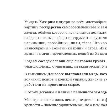
Увидеть
Хазарию
изнутри во всём многообрази
картину
государства самообеспеченного и са
железа, объёмы которого исчислялись десяткам
найдены полные наборы инструментов кузнечно
напильники, пробойники, пилы, тёсла. Что кас
Разнообразны наконечники копий и стрел. Из 
хранят тысячи перечисленных вещей из Хазари
Когда у
соседей славян ещё бытовала грубая
чёрнолощёных, отливавших металлическим бле
В нынешнем
Донбассе выплавляли медь, кото
воинских поясов и конской упряжи, женские ук
работали на привозном сырье
.
К этому добавим и наличие
пашенного землед
Мы перечислили лишь некоторые детали того фо
крепости – явление удивительное, но о нём ма