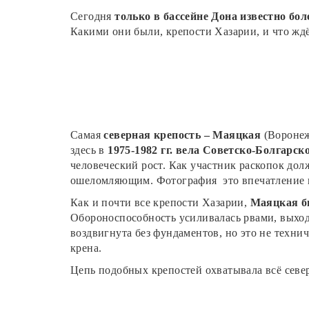
Сегодня
только в бассейне Дона известно бо
Какими они были, крепости Хазарии, и что жд
Самая
северная крепость – Маяцкая
(Воронеж
здесь в
1975-1982 гг. вела Советско-Болгарск
человеческий рост. Как участник раскопок дол
ошеломляющим. Фотография это впечатление н
Как и почти все крепости Хазарии,
Маяцкая бы
Обороноспособность усиливалась рвами, выход
воздвигнута без фундаментов, но это не технич
крена.
Цепь подобных крепостей охватывала всё север