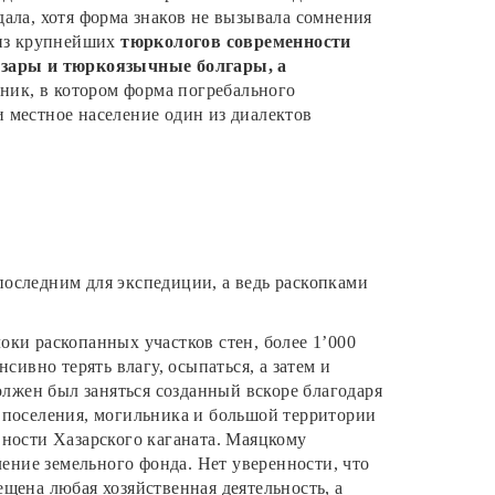
дала, хотя форма знаков не вызывала сомнения
 из крупнейших
тюркологов современности
хазары и тюркоязычные болгары, а
ьник, в котором форма погребального
и местное население один из диалектов
последним для экспедиции, а ведь раскопками
оки раскопанных участков стен, более 1’000
ивно терять влагу, осыпаться, а затем и
олжен был заняться созданный вскоре благодаря
, поселения, могильника и большой территории
вности Хазарского каганата. Маяцкому
бление земельного фонда. Нет уверенности, что
щена любая хозяйственная деятельность, а