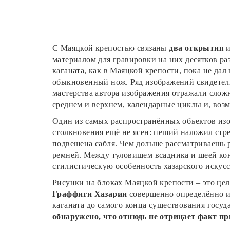
С Маяцкой крепостью связаны
два открытия
и
материалом для гравировки на них десятков ра
каганата, как в Маяцкой крепости, пока не да
обыкновенный нож. Ряд изображений свидетель
мастерства автора изображения отражали слож
среднем и верхнем, календарные циклы и, возм
Один из самых распространённых объектов изо
столкновения ещё не ясен: пеший наложил стрел
подвешена сабля. Чем дольше рассматриваешь р
ремней. Между туловищем всадника и шеей кон
стилистическую особенность хазарского искус
Рисунки на блоках Маяцкой крепости – это це
Граффити Хазарии
совершенно определённо и 
каганата до самого конца существования госуд
обнаружено, что отнюдь не отрицает факт п