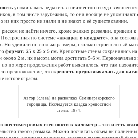
пость
упоминалась редко из-за неизвестно откуда взявшегос
риков, в том числе зарубежных, то они вообще не упоминают
о из них просто не знали и не знают о её существовании.
м риском не найти ничего, кроме жалких развалин, привели к
. Построенная по системе
«квадрат в квадрате»
, она состоя
м
. Но удивили не столько размеры, сколько строительный мат
его
формат: 25 х 25 х 5 см
. Крепостные стены сохранились на
ен около 2 м, их высота могла достигать 5-6 м. Первоначально
, но по мере продолжения работ выяснилось, что там находи
кло предположение, что
крепость предназначалась для кага
ые историографы.
Автор (слева) на раскопках Семикаракорского
городища. Исследуется кладка крепостной
стены. 1974.
ю шестиметровых стен почти в километр – это и есть «виз
тельство такого размаха. Можно посчитать объём выполненны