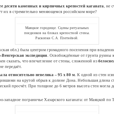
лее десяти каменных и кирпичных крепостей каганата
, не 
ёт их в стремительно меняющемся российском мире?
Маяцкое городище. Сцены ритуальных
поединков на блоках крепостной стены.
Раскопки С.А. Плетнёвой.
ская обл.) была центром громадного поселения при впадени
о-Венгерская экспедиция
. Освобождённые от грунта руины 
жен сказать, что впечатление от стены, сложенной из
белосне
е передаёт.
ла относительно невелика – 95 х 80 м
. К одной из стен и
ившими на крутой обрыв к долине Дона. Небольшая длина ст
еский просчёт. При толщине до 6 метров высота стен могла д
о-западное пограничье Хазарского каганата: от Маяцкой по 