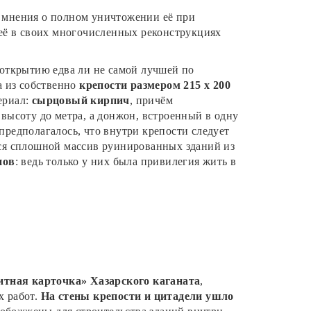
я мнения о полном уничтожении её при
 её в своих многочисленных реконструкциях
 открытию едва ли не самой лучшей по
ла из собственно
крепости размером 215 х 200
ериал:
сырцовый кирпич
, причём
 высоту до метра, а донжон, встроенный в одну
 предполагалось, что внутри крепости следует
тся сплошной массив руинированных зданий из
нов
: ведь только у них была привилегия жить в
итная карточка» Хазарского каганата
,
х работ.
На стены крепости и цитадели ушло