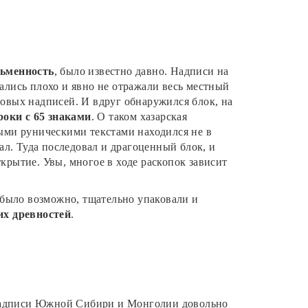
сьменность
, было известно давно. Надписи на
ались плохо и явно не отражали весь местный
новых надписей. И вдруг обнаружился блок, на
роки с 65 знаками
. О таком хазарская
ьными руническими текстами находился не в
ал. Туда последовал и драгоценный блок, и
крытие. Увы, многое в ходе раскопок зависит
о было возможно, тщательно упаковали и
их древностей
.
е надписи Южной Сибири и Монголии довольно