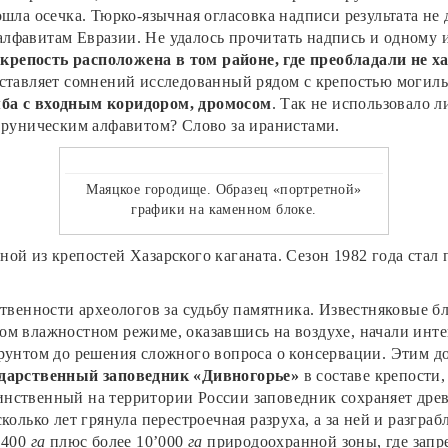
ошла осечка. Тюрко-язычная огласовка надписи результата не 
алфавитам Евразии. Не удалось прочитать надпись и одному
крепость расположена в том районе, где преобладали не 
е оставляет сомнений исследованный рядом с крепостью могил
мба с входным коридором, дромосом
. Так не использовало л
м руническим алфавитом? Слово за иранистами.
Маяцкое городище. Образец «портретной»
графики на каменном блоке.
ой из крепостей Хазарского каганата. Сезон 1982 года стал 
ственности археологов за судьбу памятника. Известняковые бл
м влажностном режиме, оказавшись на воздухе, начали интенс
рунтом до решения сложного вопроса о консервации. Этим д
дарственный заповедник «Дивногорье»
в составе крепости
нственный на территории России заповедник сохраняет дре
колько лет грянула перестроечная разруха, а за ней и разгра
’400
га
плюс более 10’000
га
природоохранной зоны, где запре