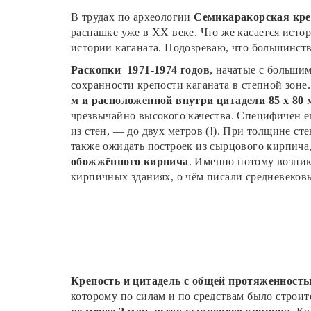
В трудах по археологии
Семикаракорская кре
распашке уже в XX веке. Что же касается исто
истории каганата. Подозреваю, что большинств
Раскопки 1971-1974 годов
, начатые с больши
сохранности крепости каганата в степной зоне
м и расположенной внутри цитадели 85 х 80 
чрезвычайно высокого качества. Специфичен 
из стен, — до двух метров (!). При толщине ст
также ожидать построек из сырцового кирпича
обожжённого кирпича
. Именно потому возни
кирпичных зданиях, о чём писали средневеков
Крепость и цитадель с общей протяженность
которому по силам и по средствам было строи