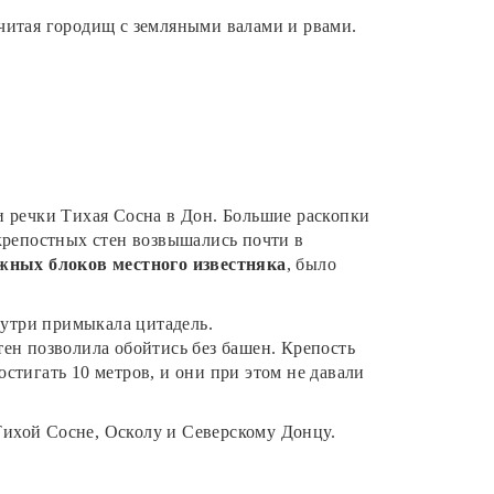
считая городищ с земляными валами и рвами.
и речки Тихая Сосна в Дон. Большие раскопки
крепостных стен возвышались почти в
жных блоков местного известняка
, было
знутри примыкала цитадель.
ен позволила обойтись без башен. Крепость
остигать 10 метров, и они при этом не давали
Тихой Сосне, Осколу и Северскому Донцу.