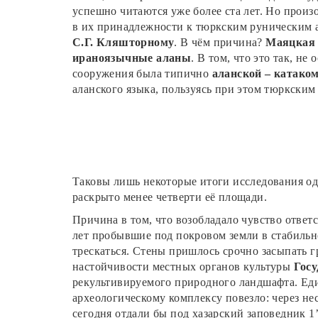
успешно читаются уже более ста лет. Но произ
в их принадлежности к тюркским руническим 
С.Г. Кляшторному
. В чём причина?
Маяцкая 
ираноязычные аланы
. В том, что это так, н
сооружения была типично
аланской – катако
аланского языка, пользуясь при этом тюркски
Таковы лишь некоторые итоги исследования одн
раскрыто менее четверти её площади.
Причина в том, что возобладало чувство ответ
лет пробывшие под покровом земли в стабильно
трескаться. Стены пришлось срочно засыпать г
настойчивости местных органов культуры
Госу
рекультивируемого природного ландшафта. Еди
археологическому комплексу повезло: через нес
сегодня отдали бы под хазарский заповедник 1