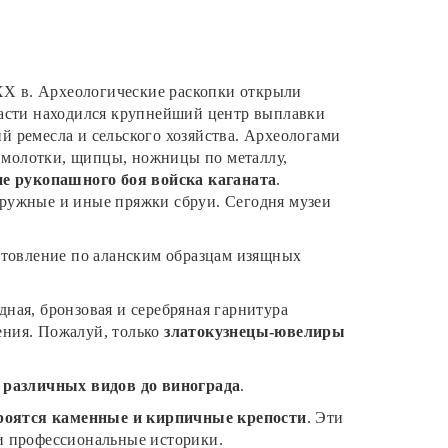
XX в. Археологические раскопки открыли
асти находился крупнейший центр выплавки
й ремесла и сельского хозяйства. Археологами
и молотки, щипцы, ножницы по металлу,
ие рукопашного боя войска каганата
.
дпружные и иные пряжки сбруи. Сегодня музеи
отовление по аланским образцам изящных
дная, бронзовая и серебряная гарнитура
ения. Пожалуй, только
златокузнецы-ювелиры
 различных видов до винограда
.
троятся каменные и кирпичные крепости
. Эти
 и профессиональные историки.