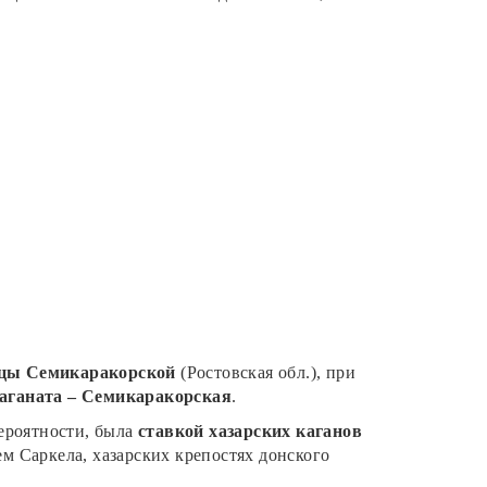
цы Семикаракорской
(Ростовская обл.), при
каганата – Семикаракорская
.
вероятности, была
ставкой хазарских каганов
ем Саркела, хазарских крепостях донского