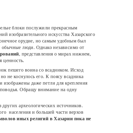
 белые блоки послужили прекрасным
ений изобразительного искусства Хазарского
оконечное орудие, но самым удобным был
и обычные люди. Однако независимо от
ерований
, представления о мирах нижнем,
я ценность.
нок пешего воина со всадником. Исход
но не коснулось его. К поясу всадника
ли изображены даже петли для крепления
 поводья. Обращу внимание на одну
з других археологических источников.
ого населения и большей части верхов
мволов иных религий в Хазарии пока не