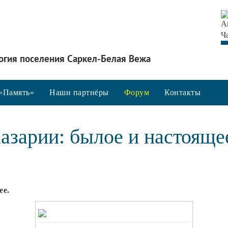
огия поселения Саркел-Белая Вежа
«Память»
Наши партнёры
Форум
Контакты
азарии: былое и настояще
ее.