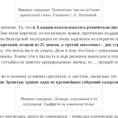
Маяцкое городище. Рунические тексты на блоке
крепостной стены. Раскопки С.А. Плетнёвой.
значимо. То, что
в Хазарии использовалась руническая пи
Они были короткие, из нескольких знаков, прочтению поддав
ско-Венгерской экспедиции не очень надеялись на открытие 
короткий, второй из 25 знаков, а третий ошеломил – две ст
ть, что могла бы и не узнать. Дело в том, что блок с уникал
рошева. Тонны этого балласта в ходе раскопок выносили в отв
 случайно не заметил процарапанные значки, то … прощай от
же в полевых условиях срисовали, а сам блок, насколько эт
ня Эрмитаж хранит одно из крупнейших собраний хазарск
Маяцкое городище. Лошади, осёдланная и не
осёдланная. Граффити на каменном блоке.
будет прочитана, никто не сомневался – тюркские рунически