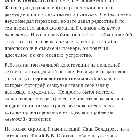
М.Ф. Каменского
Иван покупает привезённый из
Флоренции дорожный фотографический аппарат,
размещавшийся в двух тяжелых сундуках. Он был очень
неудобен для перевозки, но зато давал редкостный по
тем временам широкоформатный снимок
«на целую
пластину»
. Изменив комбинацию стёкол в объективе (об
этом как раз шла речь в начале нашего рассказа) и
приспособив в съёмке на пленэре, он получил
идеальное, по его мнению, устройство.
Работая на причудливой конструкции из привозной
техники и самодельной оптике, Болдырев создал свою
знаменитую
серию донских снимков
. Снимков, в
которых фотограф-самоучка ставил себе задачу
настоящего художника. Не просто бытописателя,
фиксирующего географические или этнографические
подробности, но мастера
«искусства светописи»
,
которое ориентировалось на идеалы и проблемы
«высокой»
живописи.
Не только скромный начинающий Иван Болдырев, но и
авторитетнейший
В.В. Стасов
– оба они уже тогда