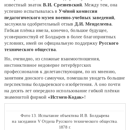
известный знаток
В.И. Срезневский
. Между тем, она
успешно испытывалась в
Учёной комиссии
педагогического музея военно-учебных заведений
,
заслужила одобрительный отзыв
Д.И. Менделеева
.
Гибкая плёнка имела, конечно, большое будущее,
усовершенствуй её Болдырев в более благоприятных
условиях, имей он официальную поддержку
Русского
технического общества
.
Но, очевидно, из сложные взаимоотношения,
инстинктивное недоверие петербургских
профессионалов к дилетанствующим, по их мнению,
занятиям донского самоучки, помешали увидеть большие
перспективы болдыревского изобретения. А оно почти
на десять лет опередило использование гибкой плёнки
знаменитой фирмой
«Истмен-Кодак»
!
Фото 13. Испытание объектива И.В. Болдырева
на заседании V Отдела Русского технического общества.
1878 г.