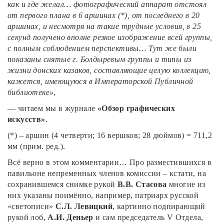
как и где желал… фотографический аппарат отстоял
от первого плана в 6 аршинах (*), от последнего в 20
аршинах, и несмотря на такие трудные условия, в 25
секунд получено вполне резкое изображение всей группы,
с полным соблюдением перспективы… Тут же были
показаны снятые г. Болдыревым группы и типы из
жизни донских казаков, составляющие целую коллекцию,
кажется, имеющуюся в Императорской Публичной
библиотеке»
,
— читаем мы в журнале
«Обзор графических
искусств»
.
(*) – аршин (4 четверти; 16 вершков; 28 дюймов) = 711,2
мм (прим. ред.).
Всё верно в этом комментарии… Про разместившихся в
павильоне непременных членов комиссии – кстати, на
сохранившемся снимке рукой
В.В. Стасова
многие из
них указаны поимённо, например, патриарх русской
«светописи»
С.Л. Левицкий
, картинно подпирающий
рукой лоб,
А.И. Деньер
и сам председатель V Отдела,