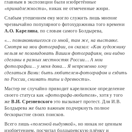
главным в экспозиции были изобретённые
«принадлежности»
, никак не отмеченные жюри.
Слабым утешением ему могло служить лишь мнение
чрезвычайно популярного фотохудожника того времени
А.О. Карелина
, по словам самого Болдырева,
«… познакомившегося со мной, там же, на выставке.
Смотря на мои фотографии, он сказал: «Как художнику
нельзя не позавидовать Вашим фотографиям, они видно
сделаны в разных местностях России… А мои
фотографии… у меня дома… Я непременно хочу
сделаться Вами: быть любителем-фотографом и ездить
по России, снимать типы и древности»
.
Мастер не случайно приводит карелинское определение
своего статуса как
«фотографа-любителя»
, хотя у того
же
В.И. Срезневского
это вызывает протест. Для И.В.
Болдырева же было важным подчеркнуть полное
бескорыстие своих поисков.
Всего лишь
«полезной выдумкой»
, но никак не ценным
изобретением, посчитал болдыревскую плёнку и