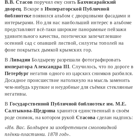
В.В. Стасов
поручил ему снять
Бахчисарайский
дворец
. Вскоре в
Императорской Публичной
библиотеке
появился альбом с дворцовыми фасадами и
интерьерами. Но для нас наибольший интерес в альбоме
представляют всё-таки широкие панорамные пейзажи
удивительного качества, поэтически запечатлевшие
осенний сад с опавшей листвой, силуэты тополей на
фоне покрытых дымкой крымских гор.
В
Ливадии
Болдыреву разрешали фотографировать
императора Александра
III
. Случилось, что по дороге в
Петербург
негатив одного из царских снимков разбился.
Досадное происшествие натолкнуло на мысль заменить
чем-нибудь хрупкие и неудобные для съёмки стеклянные
негативы.
В
Государственной Публичной библиотеке им. М.Е.
Салтыкова-Щедрина
хранится единственный в своём
роде снимок, на котором рукой
Стасова
сделан надпись:
«Ив. Вас. Болдырев за изобретением смоловидной
плёнки-пластинки. 1878 год»
.