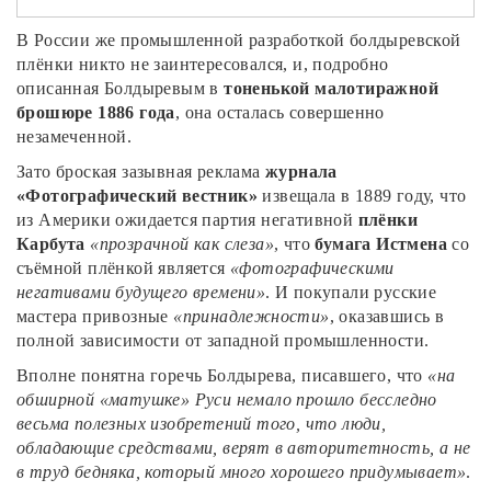
В России же промышленной разработкой болдыревской
плёнки никто не заинтересовался, и, подробно
описанная Болдыревым в
тоненькой малотиражной
брошюре 1886 года
, она осталась совершенно
незамеченной.
Зато броская зазывная реклама
журнала
«Фотографический вестник»
извещала в 1889 году, что
из Америки ожидается партия негативной
плёнки
Карбута
«прозрачной как слеза»
, что
бумага Истмена
со
съёмной плёнкой является
«фотографическими
негативами будущего времени»
. И покупали русские
мастера привозные
«принадлежности»
, оказавшись в
полной зависимости от западной промышленности.
Вполне понятна горечь Болдырева, писавшего, что
«на
обширной «матушке» Руси немало прошло бесследно
весьма полезных изобретений того, что люди,
обладающие средствами, верят в авторитетность, а не
в труд бедняка, который много хорошего придумывает»
.