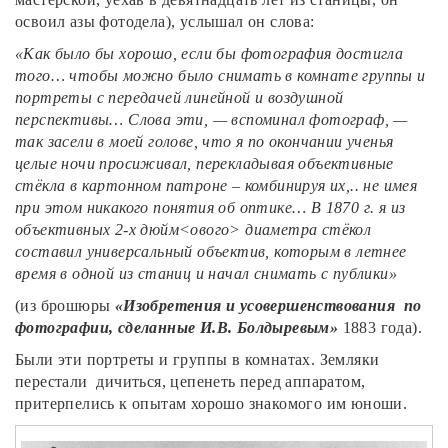
освоил азы фотодела), услышал он слова:
«Как было бы хорошо, если бы фотография достигла
того… чтобы можно было снимать в комнате группы и
портреты с передачей линейной и воздушной
перспективы… Слова эти, — вспоминал фотограф, —
так засели в моей голове, что я по окончании ученья
целые ночи просиживал, перекладывая объективные
стёкла в картонном патроне – комбинируя их,.. не имея
при этом никакого понятия об оптике… В 1870 г. я из
объективных 2-х дюйм<ового> диаметра стёкол
составил универсальный объектив, которым в летнее
время в одной из станиц и начал снимать с публики»
(из брошюры
«Изобретения и усовершенствования по
фотографии, сделанные И.В. Болдыревым»
1883 года).
Были эти портреты и группы в комнатах. Земляки
перестали дичиться, цепенеть перед аппаратом,
притерпелись к опытам хорошо знакомого им юноши.