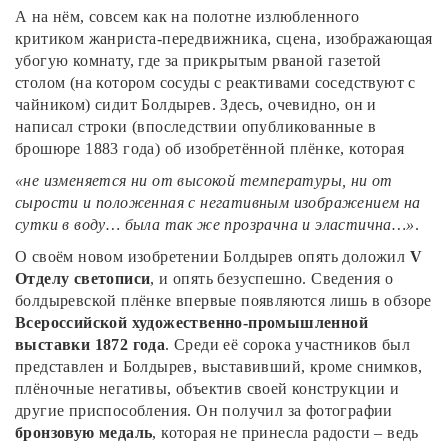
А на нём, совсем как на полотне излюбленного
критиком жанриста-передвижника, сцена, изображающая
убогую комнату, где за прикрытым рваной газетой
столом (на котором сосуды с реактивами соседствуют с
чайником) сидит Болдырев. Здесь, очевидно, он и
написал строки (впоследствии опубликованные в
брошюре 1883 года) об изобретённой плёнке, которая
«не изменяется ни от высокой температуры, ни от
сырости и положенная с негативным изображением на
сутки в воду… была так же прозрачна и эластична…»
.
О своём новом изобретении Болдырев опять доложил
V
Отделу светописи
, и опять безуспешно. Сведения о
болдыревской плёнке впервые появляются лишь в обзоре
Всероссийской художественно-промышленной
выставки 1872 года
. Среди её сорока участников был
представлен и Болдырев, выставивший, кроме снимков,
плёночные негативы, объектив своей конструкции и
другие приспособления. Он получил за фотографии
бронзовую медаль
, которая не принесла радости – ведь