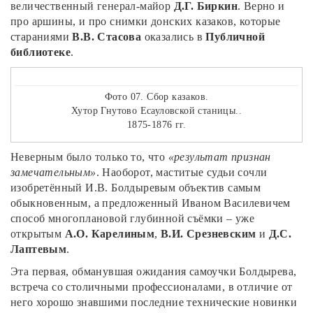
величественный генерал-майор
Д.Г. Биркин
. Верно и
про аршины, и про снимки донских казаков, которые
стараниями
В.В. Стасова
оказались в
Публичной
библиотеке
.
Фото 07. Сбор казаков.
Хутор Гнутово Есауловской станицы..
1875-1876 гг.
Неверным было только то, что
«результат признан
замечательным»
. Наоборот, маститые судьи сочли
изобретённый И.В. Болдыревым объектив самым
обыкновенным, а предложенный Иваном Василевичем
способ многоплановой глубинной съёмки – уже
открытым
А.О. Карелиным
,
В.И. Срезневским
и
Д.С.
Лаптевым
.
Эта первая, обманувшая ожидания самоучки Болдырева,
встреча со столичными профессионалами, в отличие от
него хорошо знавшими последние технические новинки