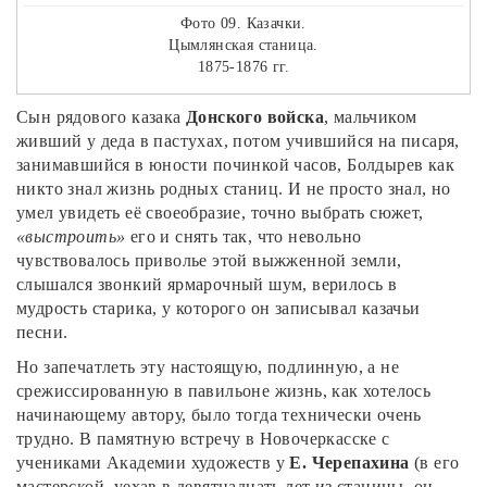
Фото 09. Казачки.
Цымлянская станица.
1875-1876 гг.
Сын рядового казака
Донского войска
, мальчиком
живший у деда в пастухах, потом учившийся на писаря,
занимавшийся в юности починкой часов, Болдырев как
никто знал жизнь родных станиц. И не просто знал, но
умел увидеть её своеобразие, точно выбрать сюжет,
«выстроить»
его и снять так, что невольно
чувствовалось приволье этой выжженной земли,
слышался звонкий ярмарочный шум, верилось в
мудрость старика, у которого он записывал казачьи
песни.
Но запечатлеть эту настоящую, подлинную, а не
срежиссированную в павильоне жизнь, как хотелось
начинающему автору, было тогда технически очень
трудно. В памятную встречу в Новочеркасске с
учениками Академии художеств у
Е. Черепахина
(в его
мастерской, уехав в девятнадцать лет из станицы, он